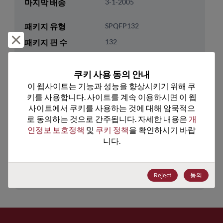
마지막 배송
3-1-2005
패키지 유형
SPQFP132
거부 및 닫기
패키지 핀 수
132
ROHS 준수
No
쿠키 사용 동의 안내
리드프리
No
이 웹사이트는 기능과 성능을 향상시키기 위해 쿠
패키지 수량
36
키를 사용합니다. 사이트를 계속 이용하시면 이 웹
사이트에서 쿠키를 사용하는 것에 대해 암묵적으
기술 카테고리
Analog & Mixed Signal
로 동의하는 것으로 간주됩니다. 자세한 내용은 
개
인정보 보호정책
 및 
쿠키 정책
을 확인하시기 바랍
기술 그룹
Ethernet Products
니다.
미국 HTS 코드
8542.31.0030
ECCN
5A991.B.1
Reject
동의