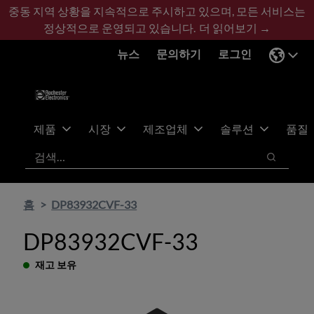
기
바
중동 지역 상황을 지속적으로 주시하고 있으며, 모든 서비스는
본
닥
정상적으로 운영되고 있습니다.
더 읽어보기 →
콘
글
뉴스
문의하기
로그인
텐
로
츠
건
건
너
너
뛰
뛰
기
제품
시장
제조업체
솔루션
품질
기
검색
검색
홈
DP83932CVF-33
DP83932CVF-33
재고 보유