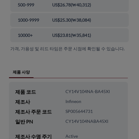
500-999
US$26.78
(
₩40,312
)
1000-9999
US$25.30
(
₩38,084
)
10000+
US$23.81
(
₩35,841
)
가격, 가용성 및 리드 타임은 주문 시점에 확인될 수 있습니다.
제품 사양
제품 코드
CY14V104NA-BA45XI
제조사
Infineon
제조사 주문 코드
SP005644731
일반 PN
CY14V104NABA45XI
제조사 수명 주기
Active