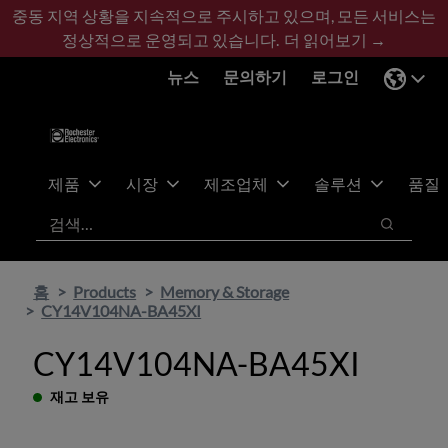
기
바
중동 지역 상황을 지속적으로 주시하고 있으며, 모든 서비스는
본
닥
정상적으로 운영되고 있습니다.
더 읽어보기 →
콘
글
뉴스
문의하기
로그인
텐
로
츠
건
건
너
너
뛰
뛰
기
제품
시장
제조업체
솔루션
품질
기
검색
검색
홈
Products
Memory & Storage
CY14V104NA-BA45XI
CY14V104NA-BA45XI
재고 보유