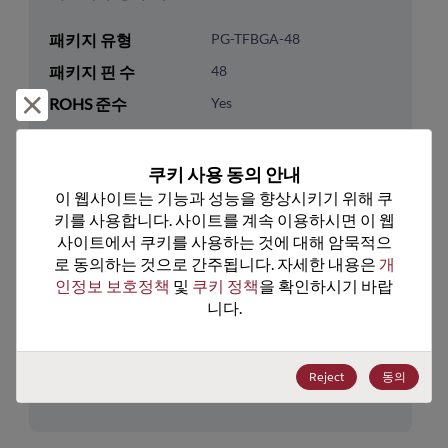
패키지 유형
PG-TFBGA-48
패키지 핀 수
48
거부 및 닫기
ROHS 준수
Yes
리드프리
Yes
패키지 유형
Tray
쿠키 사용 동의 안내
이 웹사이트는 기능과 성능을 향상시키기 위해 쿠
패키지 수량
299
키를 사용합니다. 사이트를 계속 이용하시면 이 웹
사이트에서 쿠키를 사용하는 것에 대해 암묵적으
기술 카테고리
Memory & Storage
로 동의하는 것으로 간주됩니다. 자세한 내용은 
개
기술 하위 카테고리
DRAM & SRAM
인정보 보호정책
 및 
쿠키 정책
을 확인하시기 바랍
니다.
기술 그룹
Non-Volatile SRAMs
미국 HTS 코드
8542.32.0041
Reject
동의
ECCN
3A991.B.2.A