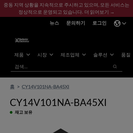
기
바
중동 지역 상황을 지속적으로 주시하고 있으며, 모든 서비스는
본
닥
정상적으로 운영되고 있습니다.
더 읽어보기 →
콘
글
뉴스
문의하기
로그인
텐
로
츠
건
건
너
너
뛰
뛰
기
제품
시장
제조업체
솔루션
품질
기
검색
검색
홈
CY14V101NA-BA45XI
CY14V101NA-BA45XI
재고 보유