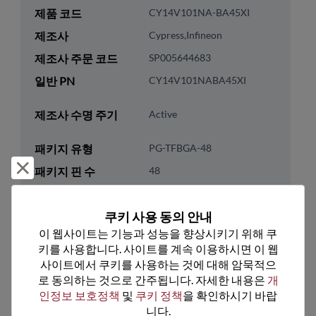
제품 코드
CY14V101NA-BA45XI
제조사
Cypress,Infineon
제조사 주문 코드
SP005644683
일반 PN
CY14V101NABA45XI
제조사 수명 주기
Active
패키지 유형
PG-TFBGA-48
거부 및 닫기
패키지 핀 수
48
ROHS 준수
Yes
쿠키 사용 동의 안내
리드프리
Yes
이 웹사이트는 기능과 성능을 향상시키기 위해 쿠
패키지 유형
Tray
키를 사용합니다. 사이트를 계속 이용하시면 이 웹
패키지 수량
1495
사이트에서 쿠키를 사용하는 것에 대해 암묵적으
로 동의하는 것으로 간주됩니다. 자세한 내용은 
개
인정보 보호정책
 및 
쿠키 정책
을 확인하시기 바랍
기술 카테고리
Memory & Storage
니다.