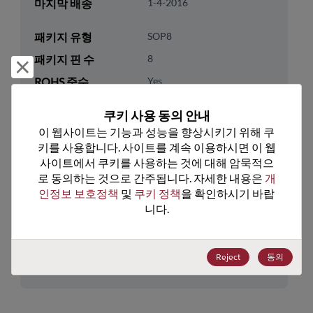
마지막 배송
1-4-2016
패키지 유형
SOP8
패키지 핀 수
8
거부 및 닫기
ROHS 준수
Yes
리드프리
Yes
쿠키 사용 동의 안내
패키지 수량
0
이 웹사이트는 기능과 성능을 향상시키기 위해 쿠
키를 사용합니다. 사이트를 계속 이용하시면 이 웹
기술 카테고리
Memory & Storage
사이트에서 쿠키를 사용하는 것에 대해 암묵적으
로 동의하는 것으로 간주됩니다. 자세한 내용은 
개
기술 하위 카테고리
DRAM & SRAM
인정보 보호정책
 및 
쿠키 정책
을 확인하시기 바랍
기술 그룹
Non-Volatile SRAMs
니다.
미국 HTS 코드
8542.32.0041
Reject
동의
ECCN
3A991.B.2.A