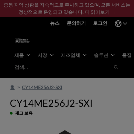
기
바
중동 지역 상황을 지속적으로 주시하고 있으며, 모든 서비스는
본
닥
정상적으로 운영되고 있습니다.
더 읽어보기 →
콘
글
뉴스
문의하기
로그인
텐
로
츠
건
건
너
너
뛰
뛰
기
제품
시장
제조업체
솔루션
품질
기
검색
검색
홈
CY14ME256J2-SXI
CY14ME256J2-SXI
재고 보유