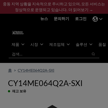
기
바
중동 지역 상황을 지속적으로 주시하고 있으며, 모든 서비스는
본
닥
정상적으로 운영되고 있습니다.
더 읽어보기 →
콘
글
뉴스
문의하기
로그인
텐
로
츠
건
건
너
너
뛰
뛰
기
제품
시장
제조업체
솔루션
품질
기
검색
검색
홈
CY14ME064Q2A-SXI
CY14ME064Q2A-SXI
재고 보유