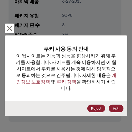
마지막 배송
6-29-2015
패키지 유형
SOP8
패키지 핀 수
8
거부 및 닫기
ROHS 준수
Yes
리드프리
Yes
쿠키 사용 동의 안내
패키지 수량
0
이 웹사이트는 기능과 성능을 향상시키기 위해 쿠
키를 사용합니다. 사이트를 계속 이용하시면 이 웹
기술 카테고리
Memory & Storage
사이트에서 쿠키를 사용하는 것에 대해 암묵적으
로 동의하는 것으로 간주됩니다. 자세한 내용은 
개
기술 하위 카테고리
DRAM & SRAM
인정보 보호정책
 및 
쿠키 정책
을 확인하시기 바랍
기술 그룹
Non-Volatile SRAMs
니다.
미국 HTS 코드
8542.32.0041
Reject
동의
ECCN
3A991.B.2.B