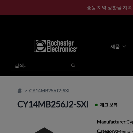
기
바
중동 지역 상황을 지속
본
닥
콘
글
텐
로
츠
건
건
너
너
뛰
제품
뛰
기
기
검색
검색
홈
CY14MB256J2-SXI
CY14MB256J2-SXI
재고 보유
Manufacturer:
Cy
Category:
Memory