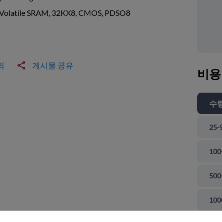
Volatile SRAM, 32KX8, CMOS, PDSO8
의
게시물 공유
비용
수
25-
100
500
 닫기
100