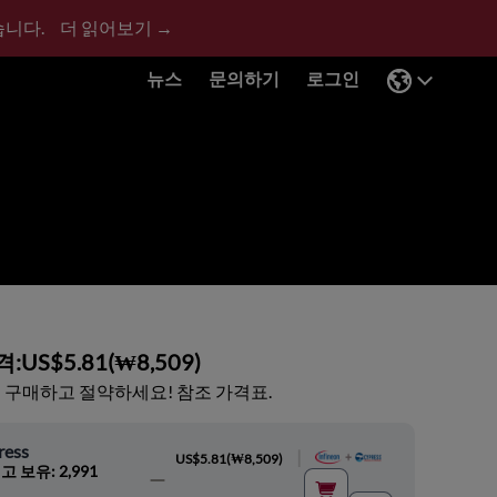
습니다.
더 읽어보기 →
뉴스
문의하기
로그인
격:
US$5.81
(
₩8,509
)
 구매하고 절약하세요! 참조 가격표.
ress
|
US$5.81
(
₩8,509
)
고 보유: 2,991