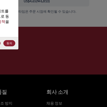
00+
US$4.65
(
₩6,810
)
트를 
가용성 및 리드 타임은 주문 시점에 확인될 수 있습니다.
로 동
정책
을 
동의
품질
회사 소개
조 방지
채용 정보