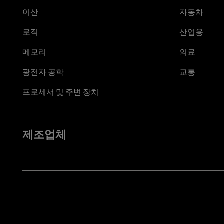
이산
자동차
로직
산업용
메모리
의료
광전자 공학
교통
프로세서 및 주변 장치
제조업체