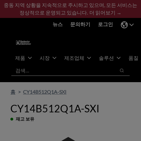
기
바
중동 지역 상황을 지속적으로 주시하고 있으며, 모든 서비스는
본
닥
정상적으로 운영되고 있습니다.
더 읽어보기 →
콘
글
뉴스
문의하기
로그인
텐
로
츠
건
건
너
너
뛰
뛰
기
제품
시장
제조업체
솔루션
품질
기
검색
검색
홈
CY14B512Q1A-SXI
CY14B512Q1A-SXI
재고 보유