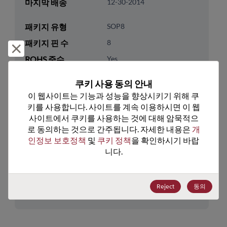
마지막 배송
12-30-2014
패키지 유형
SOP8
패키지 핀 수
8
거부 및 닫기
ROHS 준수
Yes
리드프리
Yes
쿠키 사용 동의 안내
패키지 수량
0
이 웹사이트는 기능과 성능을 향상시키기 위해 쿠
키를 사용합니다. 사이트를 계속 이용하시면 이 웹
기술 카테고리
Memory & Storage
사이트에서 쿠키를 사용하는 것에 대해 암묵적으
로 동의하는 것으로 간주됩니다. 자세한 내용은 
개
기술 하위 카테고리
DRAM & SRAM
인정보 보호정책
 및 
쿠키 정책
을 확인하시기 바랍
기술 그룹
Non-Volatile SRAMs
니다.
미국 HTS 코드
8542.32.0041
Reject
동의
ECCN
3A991.B.2.A