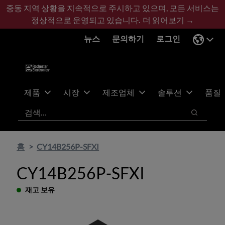
기
바
중동 지역 상황을 지속적으로 주시하고 있으며, 모든 서비스는
본
닥
정상적으로 운영되고 있습니다.
더 읽어보기 →
콘
글
뉴스
문의하기
로그인
텐
로
츠
건
건
너
너
뛰
뛰
기
제품
시장
제조업체
솔루션
품질
기
검색
검색
홈
CY14B256P-SFXI
CY14B256P-SFXI
재고 보유