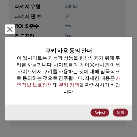
패키지 유형
SOP16
패키지 핀 수
16
ROHS 준수
Yes
거부 및 닫기
리드프리
Yes
패키지 유형
Tube
쿠키 사용 동의 안내
패키지 수량
0
이 웹사이트는 기능과 성능을 향상시키기 위해 쿠
키를 사용합니다. 사이트를 계속 이용하시면 이 웹
기술 카테고리
Memory & Storage
사이트에서 쿠키를 사용하는 것에 대해 암묵적으
로 동의하는 것으로 간주됩니다. 자세한 내용은 
개
기술 하위 카테고리
DRAM & SRAM
인정보 보호정책
 및 
쿠키 정책
을 확인하시기 바랍
기술 그룹
Non-Volatile SRAMs
니다.
미국 HTS 코드
8542.32.0041
Reject
동의
ECCN
EAR99