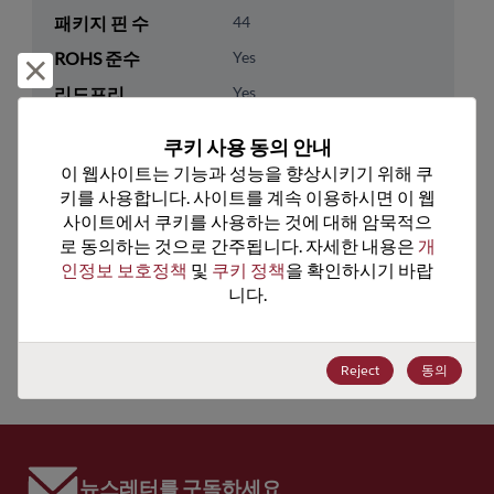
패키지 핀 수
44
ROHS 준수
Yes
거부 및 닫기
리드프리
Yes
패키지 수량
0
쿠키 사용 동의 안내
이 웹사이트는 기능과 성능을 향상시키기 위해 쿠
기술 카테고리
Memory & Storage
키를 사용합니다. 사이트를 계속 이용하시면 이 웹
기술 하위 카테고리
DRAM & SRAM
사이트에서 쿠키를 사용하는 것에 대해 암묵적으
로 동의하는 것으로 간주됩니다. 자세한 내용은 
개
기술 그룹
Non-Volatile SRAMs
인정보 보호정책
 및 
쿠키 정책
을 확인하시기 바랍
니다.
미국 HTS 코드
8542.32.0041
ECCN
EAR99
Reject
동의
뉴스레터를 구독하세요