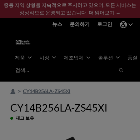
기
바
중동 지역 상황을 지속적으로 주시하고 있으며, 모든 서비스는
본
닥
정상적으로 운영되고 있습니다.
더 읽어보기 →
콘
글
뉴스
문의하기
로그인
텐
로
츠
건
건
너
너
뛰
뛰
기
제품
시장
제조업체
솔루션
품질
기
검색
검색
홈
CY14B256LA-ZS45XI
CY14B256LA-ZS45XI
재고 보유