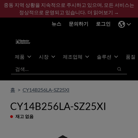
기
바
중동 지역 상황을 지속적으로 주시하고 있으며, 모든 서비스는
본
닥
정상적으로 운영되고 있습니다.
더 읽어보기 →
콘
글
뉴스
문의하기
로그인
텐
로
츠
건
건
너
너
뛰
뛰
기
제품
시장
제조업체
솔루션
품질
기
검색
검색
홈
CY14B256LA-SZ25XI
CY14B256LA-SZ25XI
재고 없음