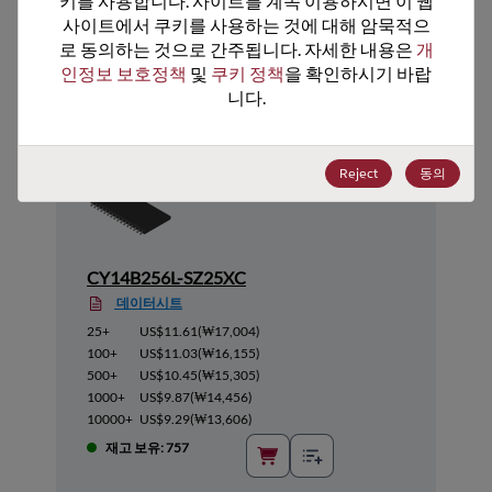
키를 사용합니다. 사이트를 계속 이용하시면 이 웹
사이트에서 쿠키를 사용하는 것에 대해 암묵적으
추천 대체 제품
로 동의하는 것으로 간주됩니다. 자세한 내용은 
개
인정보 보호정책
 및 
쿠키 정책
을 확인하시기 바랍
니다.
Reject
동의
CY14B256L-SZ25XC
데이터시트
25+
US$11.61
(
₩17,004
)
100+
US$11.03
(
₩16,155
)
500+
US$10.45
(
₩15,305
)
1000+
US$9.87
(
₩14,456
)
10000+
US$9.29
(
₩13,606
)
재고 보유: 757