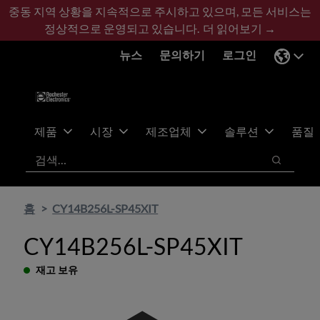
기
바
중동 지역 상황을 지속적으로 주시하고 있으며, 모든 서비스는
본
닥
정상적으로 운영되고 있습니다.
더 읽어보기 →
콘
글
뉴스
문의하기
로그인
텐
로
츠
건
건
너
너
뛰
뛰
기
제품
시장
제조업체
솔루션
품질
기
검색
검색
홈
CY14B256L-SP45XIT
CY14B256L-SP45XIT
재고 보유