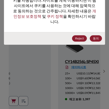
키를 사용합니다. 사이트를 계속 이용하시면 이 웹
사이트에서 쿠키를 사용하는 것에 대해 암묵적으
추천 대체 제품
로 동의하는 것으로 간주됩니다. 자세한 내용은 
개
인정보 보호정책
 및 
쿠키 정책
을 확인하시기 바랍
니다.
Reject
동의
45XC
CY14B256L-SP45XI
데이터시트
Sh
11,204
)
25+
US$10.11
(
₩14,807
)
10,648
)
100+
US$9.60
(
₩14,060
)
10,091
)
500+
US$9.10
(
₩13,328
)
9,520
)
1000+
US$8.59
(
₩12,581
)
8,963
)
10000+
US$8.09
(
₩11,849
)
재고 보유: 1,397