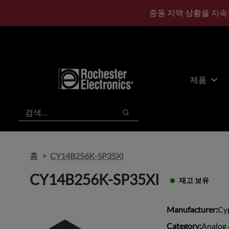
기
바
중동 지역 상황을 지속
본
닥
콘
글
텐
로
츠
건
건
너
너
뛰
제품
뛰
기
기
검색
검색
홈
CY14B256K-SP35XI
CY14B256K-SP35XI
재고 보유
Manufacturer:
Cy
Category:
Analog 