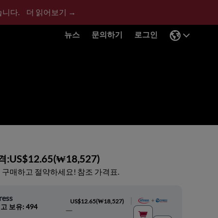
습니다.
더 읽어보기 →
뉴스
문의하기
로그인
격:
US$12.65
(
₩18,527
)
 구매하고 절약하세요! 참조 가격표.
ress
|
US$12.65
(
₩18,527
)
고 보유: 494