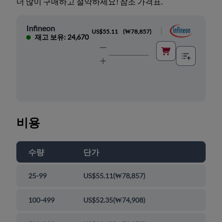
더 많이 구매하고 절약하세요! 참조 가격표.
Infineon
|
US$55.11
(
₩78,857
)
재고 보유: 24,670
비용
수량
단가
25-99
US$55.11
(
₩78,857
)
100-499
US$52.35
(
₩74,908
)