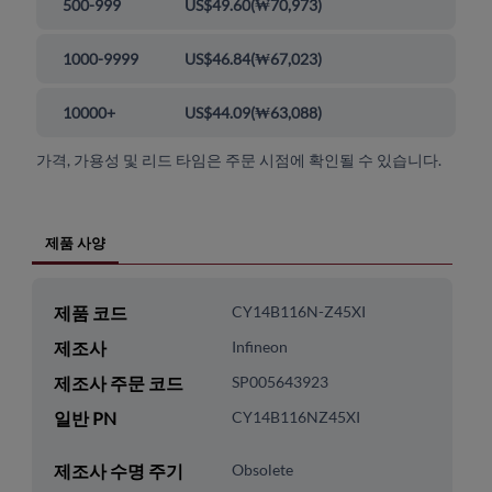
500-999
US$49.60
(
₩70,973
)
1000-9999
US$46.84
(
₩67,023
)
10000+
US$44.09
(
₩63,088
)
가격, 가용성 및 리드 타임은 주문 시점에 확인될 수 있습니다.
제품 사양
제품 코드
CY14B116N-Z45XI
제조사
Infineon
제조사 주문 코드
SP005643923
일반 PN
CY14B116NZ45XI
제조사 수명 주기
Obsolete