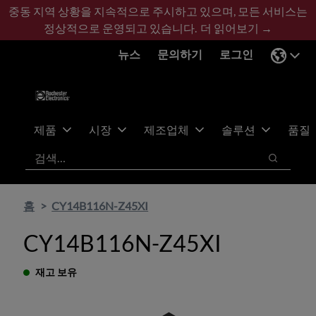
기
바
중동 지역 상황을 지속적으로 주시하고 있으며, 모든 서비스는
본
닥
정상적으로 운영되고 있습니다.
더 읽어보기 →
콘
글
뉴스
문의하기
로그인
텐
로
츠
건
건
너
너
뛰
뛰
기
제품
시장
제조업체
솔루션
품질
기
검색
검색
홈
CY14B116N-Z45XI
CY14B116N-Z45XI
재고 보유