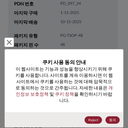
PDN 번호
PD_097_24
마지막 구매
1-15-2025
마지막 배송
10-15-2025
패키지 유형
PG-TSOP-48
거부 및 닫기
패키지 핀 수
48
ROHS 준수
Yes
쿠키 사용 동의 안내
리드프리
Yes
이 웹사이트는 기능과 성능을 향상시키기 위해 쿠
패키지 유형
Tray
키를 사용합니다. 사이트를 계속 이용하시면 이 웹
사이트에서 쿠키를 사용하는 것에 대해 암묵적으
패키지 수량
192
로 동의하는 것으로 간주됩니다. 자세한 내용은 
개
인정보 보호정책
 및 
쿠키 정책
을 확인하시기 바랍
기술 카테고리
Memory & Storage
니다.
기술 하위 카테고리
DRAM & SRAM
기술 그룹
Non-Volatile SRAMs
Reject
동의
미국 HTS 코드
8542.32.0041