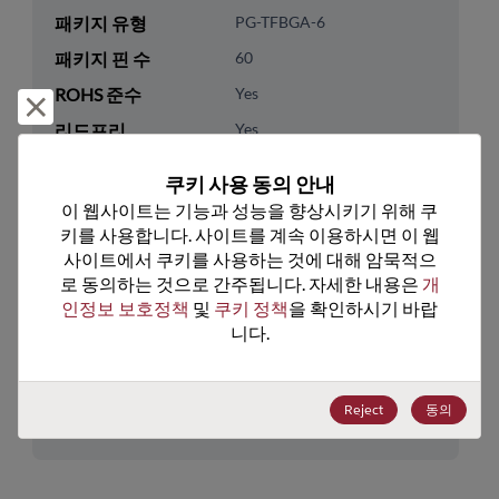
패키지 유형
PG-TFBGA-6
패키지 핀 수
60
ROHS 준수
Yes
거부 및 닫기
리드프리
Yes
패키지 유형
Tray
쿠키 사용 동의 안내
패키지 수량
112
이 웹사이트는 기능과 성능을 향상시키기 위해 쿠
키를 사용합니다. 사이트를 계속 이용하시면 이 웹
기술 카테고리
Memory & Storage
사이트에서 쿠키를 사용하는 것에 대해 암묵적으
로 동의하는 것으로 간주됩니다. 자세한 내용은 
개
기술 하위 카테고리
DRAM & SRAM
인정보 보호정책
 및 
쿠키 정책
을 확인하시기 바랍
기술 그룹
Non-Volatile SRAMs
니다.
미국 HTS 코드
8542.32.0041
Reject
동의
ECCN
3A991.B.2.A