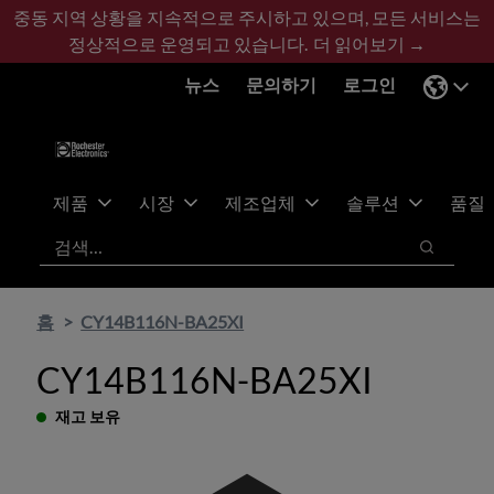
기
바
중동 지역 상황을 지속적으로 주시하고 있으며, 모든 서비스는
본
닥
정상적으로 운영되고 있습니다.
더 읽어보기 →
콘
글
뉴스
문의하기
로그인
텐
로
츠
건
건
너
너
뛰
뛰
기
제품
시장
제조업체
솔루션
품질
기
검색
검색
홈
CY14B116N-BA25XI
CY14B116N-BA25XI
재고 보유