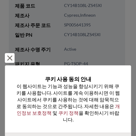
제품 코드
CY14B108L-ZS45XI
제조사
Cypress,Infineon
제조사 주문 코드
SP005641395
일반 PN
CY14B108LZS45XI
제조사 수명 주기
Active
거부 및 닫기
패키지 유형
PG-TSOP-44
패키지 핀 수
44
쿠키 사용 동의 안내
ROHS 준수
Yes
이 웹사이트는 기능과 성능을 향상시키기 위해 쿠
키를 사용합니다. 사이트를 계속 이용하시면 이 웹
리드프리
Unknown
사이트에서 쿠키를 사용하는 것에 대해 암묵적으
패키지 유형
Tray
로 동의하는 것으로 간주됩니다. 자세한 내용은 
개
패키지 수량
270
인정보 보호정책
 및 
쿠키 정책
을 확인하시기 바랍
니다.
기술 카테고리
Memory & Storage