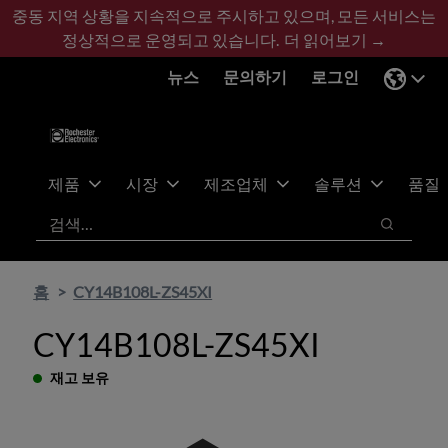
기
바
중동 지역 상황을 지속적으로 주시하고 있으며, 모든 서비스는
본
닥
정상적으로 운영되고 있습니다.
더 읽어보기 →
콘
글
뉴스
문의하기
로그인
텐
로
츠
건
건
너
너
뛰
뛰
기
제품
시장
제조업체
솔루션
품질
기
검색
검색
홈
CY14B108L-ZS45XI
CY14B108L-ZS45XI
재고 보유