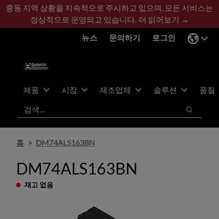
기
바
중동 지역 상황을 지속적으로 주시하고 있으며, 모든 서비스는
본
닥
정상적으로 운영되고 있습니다.
더 읽어보기 →
콘
글
뉴스
문의하기
로그인
텐
로
츠
건
건
너
너
뛰
뛰
기
제품
시장
제조업체
솔루션
품질
기
검색
검색
홈
DM74ALS163BN
DM74ALS163BN
재고 없음