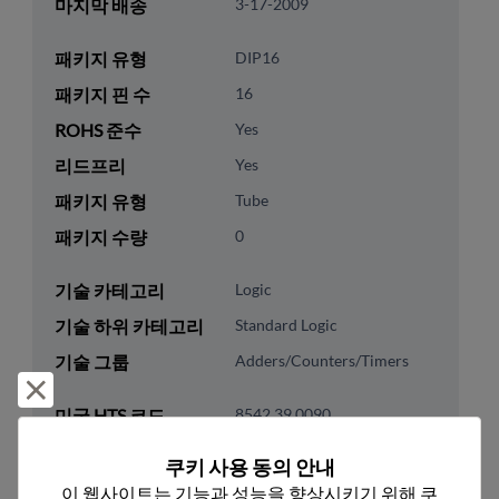
마지막 배송
3-17-2009
패키지 유형
DIP16
패키지 핀 수
16
ROHS 준수
Yes
리드프리
Yes
패키지 유형
Tube
패키지 수량
0
기술 카테고리
Logic
기술 하위 카테고리
Standard Logic
기술 그룹
Adders/Counters/Timers
거부 및 닫기
미국 HTS 코드
8542.39.0090
ECCN
EAR99
쿠키 사용 동의 안내
이 웹사이트는 기능과 성능을 향상시키기 위해 쿠