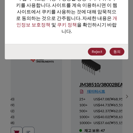
키를 사용합니다. 사이트를 계속 이용하시면 이 웹
사이트에서 쿠키를 사용하는 것에 대해 암묵적으
로 동의하는 것으로 간주됩니다. 자세한 내용은 
개
추천 대체 제품
인정보 보호정책
 및 
쿠키 정책
을 확인하시기 바랍
니다.
Reject
동의
JM38510/38002BEA
데이터시트
Sh
₩23,360
)
25+
US$47.08
(
₩68,953
)
₩22,189
)
100+
US$44.73
(
₩65,512
)
₩21,032
)
500+
US$42.37
(
₩62,055
)
₩19,860
)
1000+
US$40.02
(
₩58,613
)
₩18,688
)
10000+
US$37.66
(
₩55,157
)
재고 보유: 47