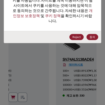
키를 사용합니다. 사이트를 계속 이용하시면 이 웹
사이트에서 쿠키를 사용하는 것에 대해 암묵적으
추천 대체 제품
로 동의하는 것으로 간주됩니다. 자세한 내용은 
개
인정보 보호정책
 및 
쿠키 정책
을 확인하시기 바랍
니다.
Reject
동의
D
SN74ALS138ADE4
데이터시트
(
₩1,305
)
100+
US$0.8913
(
₩1,305
)
(
₩1,175
)
500+
US$0.8022
(
₩1,175
)
(
₩1,083
)
1000+
US$0.7398
(
₩1,083
)
(
₩966
)
10000+
US$0.6596
(
₩966
)
(
₩809
)
100000+
US$0.5526
(
₩809
)
재고 보유: 330