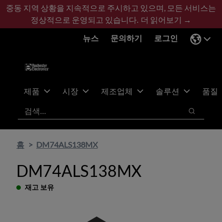
기
바
중동 지역 상황을 지속적으로 주시하고 있으며, 모든 서비스는
본
닥
정상적으로 운영되고 있습니다.
더 읽어보기 →
콘
글
뉴스
문의하기
로그인
텐
로
츠
건
건
너
너
뛰
뛰
기
제품
시장
제조업체
솔루션
품질
기
검색
검색
홈
DM74ALS138MX
DM74ALS138MX
재고 보유