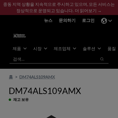
기
바
중동 지역 상황을 지속적으로 주시하고 있으며, 모든 서비스는
본
닥
정상적으로 운영되고 있습니다.
더 읽어보기 →
콘
글
뉴스
문의하기
로그인
텐
로
츠
건
건
너
너
뛰
뛰
기
제품
시장
제조업체
솔루션
품질
기
검색
검색
홈
DM74ALS109AMX
DM74ALS109AMX
재고 보유