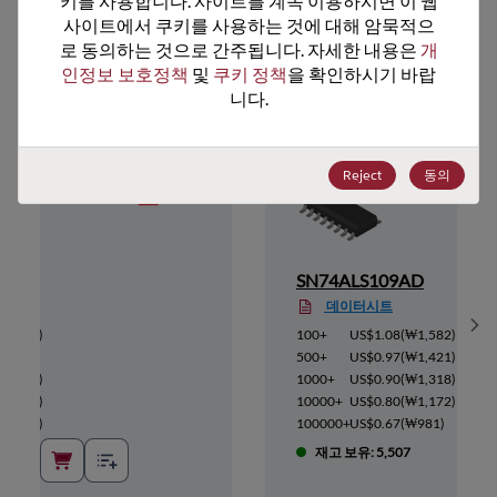
키를 사용합니다. 사이트를 계속 이용하시면 이 웹
사이트에서 쿠키를 사용하는 것에 대해 암묵적으
추천 대체 제품
로 동의하는 것으로 간주됩니다. 자세한 내용은 
개
인정보 보호정책
 및 
쿠키 정책
을 확인하시기 바랍
니다.
Reject
동의
AM
SN74ALS109AD
데이터시트
Sh
(
₩309
)
100+
US$1.08
(
₩1,582
)
278
)
500+
US$0.97
(
₩1,421
)
(
₩257
)
1000+
US$0.90
(
₩1,318
)
(
₩229
)
10000+
US$0.80
(
₩1,172
)
(
₩192
)
100000+
US$0.67
(
₩981
)
재고 보유: 5,507