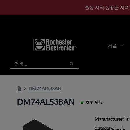
기
바
중동 지역 상황을 지속
본
닥
콘
글
텐
로
츠
건
건
너
너
뛰
제품
뛰
기
기
검색
검색
홈
DM74ALS38AN
DM74ALS38AN
재고 보유
Manufacturer:
Fai
Category:
Logic