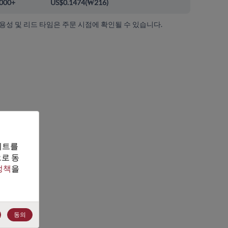
000+
US$0.1474
(
₩216
)
가용성 및 리드 타임은 주문 시점에 확인될 수 있습니다.
트를 
로 동
정책
을 
동의