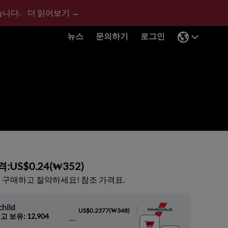
습니다.
더 읽어보기 →
뉴스
문의하기
로그인
격:
US$0.24
(
₩352
)
 구매하고 절약하세요! 참조 가격표.
child
|
US$0.2377
(
₩348
)
고 보유: 12,904