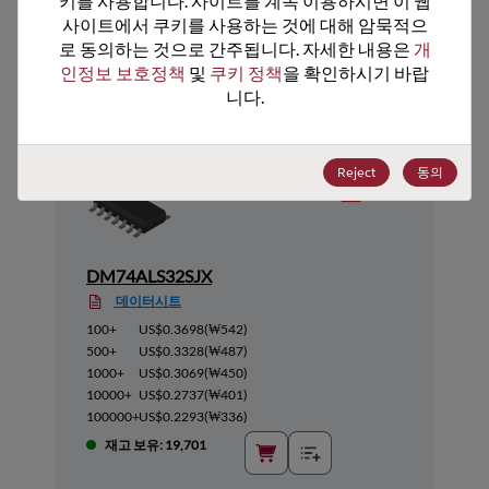
키를 사용합니다. 사이트를 계속 이용하시면 이 웹
사이트에서 쿠키를 사용하는 것에 대해 암묵적으
추천 대체 제품
로 동의하는 것으로 간주됩니다. 자세한 내용은 
개
인정보 보호정책
 및 
쿠키 정책
을 확인하시기 바랍
니다.
Reject
동의
DM74ALS32SJX
데이터시트
100+
US$0.3698
(
₩542
)
500+
US$0.3328
(
₩487
)
1000+
US$0.3069
(
₩450
)
10000+
US$0.2737
(
₩401
)
100000+
US$0.2293
(
₩336
)
재고 보유: 19,701