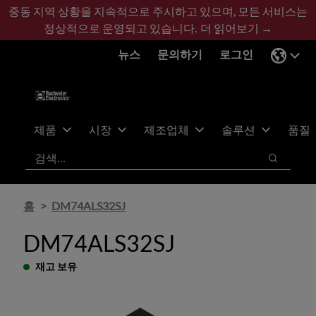
기
바
중동 지역 상황을 지속적으로 주시하고 있으며, 모든 서비스는
본
닥
정상적으로 운영되고 있습니다.
더 읽어보기 →
콘
글
뉴스
문의하기
로그인
텐
로
츠
건
건
너
너
뛰
뛰
기
제품
시장
제조업체
솔루션
품질
기
검색
검색
홈
DM74ALS32SJ
DM74ALS32SJ
재고 보유