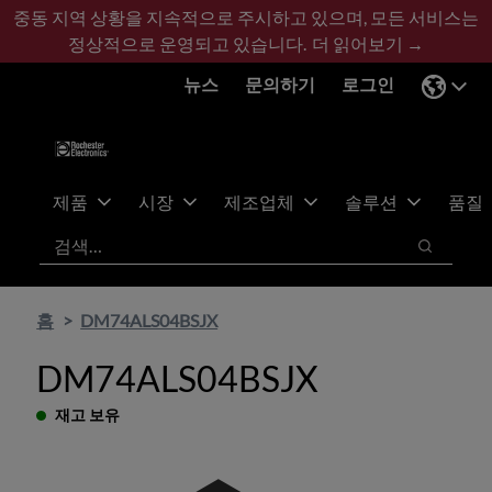
기
바
중동 지역 상황을 지속적으로 주시하고 있으며, 모든 서비스는
본
닥
정상적으로 운영되고 있습니다.
더 읽어보기 →
콘
글
뉴스
문의하기
로그인
텐
로
츠
건
건
너
너
뛰
뛰
기
제품
시장
제조업체
솔루션
품질
기
검색
검색
홈
DM74ALS04BSJX
DM74ALS04BSJX
재고 보유