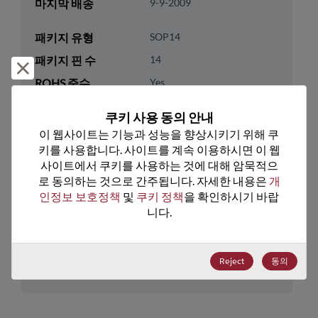
마지막 배송
9-9-2009
패키지 유형
SOP14
패키지 핀 수
14
거부 및 닫기
ROHS 준수
Yes
리드프리
Yes
쿠키 사용 동의 안내
패키지 수량
0
이 웹사이트는 기능과 성능을 향상시키기 위해 쿠
키를 사용합니다. 사이트를 계속 이용하시면 이 웹
기술 카테고리
Logic
사이트에서 쿠키를 사용하는 것에 대해 암묵적으
로 동의하는 것으로 간주됩니다. 자세한 내용은 
개
기술 하위 카테고리
Standard Logic
인정보 보호정책
 및 
쿠키 정책
을 확인하시기 바랍
기술 그룹
Inverters
니다.
미국 HTS 코드
8542.39.0090
Reject
동의
ECCN
EAR99