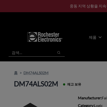
기
바
중동 지역 상황을 지속
본
닥
콘
글
텐
로
츠
건
건
너
너
뛰
제품
뛰
기
기
검색
검색
홈
DM74ALS02M
DM74ALS02M
재고 보유
Manufacturer:
Fai
Category:
Logic