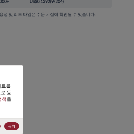
000+
US$0.1392
(
₩204
)
가용성 및 리드 타임은 주문 시점에 확인될 수 있습니다.
트를 
로 동
정책
을 
동의