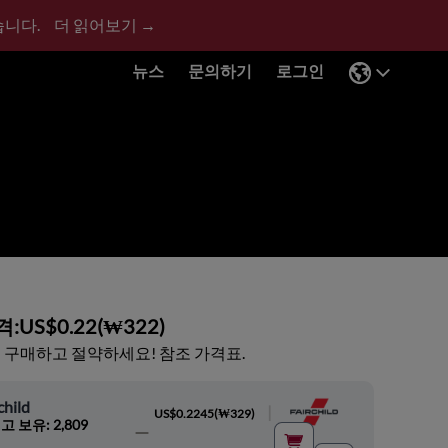
습니다.
더 읽어보기 →
뉴스
문의하기
로그인
격:
US$0.22
(
₩322
)
 구매하고 절약하세요! 참조 가격표.
child
|
US$0.2245
(
₩329
)
고 보유: 2,809