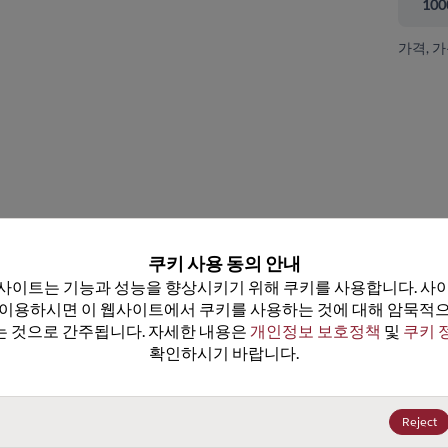
100
가격, 
 닫기
쿠키 사용 동의 안내
사이트는 기능과 성능을 향상시키기 위해 쿠키를 사용합니다. 사이
 이용하시면 이 웹사이트에서 쿠키를 사용하는 것에 대해 암묵적으
 것으로 간주됩니다. 자세한 내용은 
개인정보 보호정책
 및 
쿠키 
확인하시기 바랍니다.
DM74ALS02MX
SN74ALS02AD
데이터시트
데이터시트
100+
US$0.2245
(
₩329
)
100+
US$0.7131
(
₩1,044
)
Reject
500+
US$0.2021
(
₩296
)
500+
US$0.6418
(
₩940
)