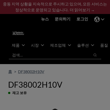
기
바
중동 지역 상황을 지속적으로 주시하고 있으며, 모든 서비스는
본
닥
정상적으로 운영되고 있습니다.
더 읽어보기 →
콘
글
뉴스
문의하기
로그인
텐
로
츠
건
건
너
너
뛰
뛰
기
제품
시장
제조업체
솔루션
품질
기
검색
검색
홈
DF38002H10V
DF38002H10V
재고 보유