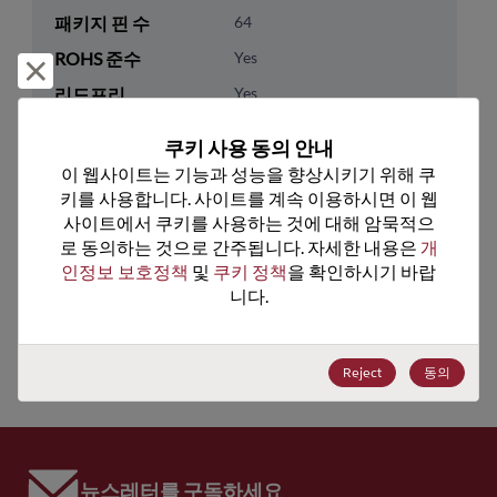
패키지 핀 수
64
ROHS 준수
Yes
거부 및 닫기
리드프리
Yes
패키지 수량
0
쿠키 사용 동의 안내
이 웹사이트는 기능과 성능을 향상시키기 위해 쿠
기술 카테고리
Processor & Peripheral
키를 사용합니다. 사이트를 계속 이용하시면 이 웹
기술 하위 카테고리
MCU & MPU
사이트에서 쿠키를 사용하는 것에 대해 암묵적으
로 동의하는 것으로 간주됩니다. 자세한 내용은 
개
기술 그룹
8-Bit
인정보 보호정책
 및 
쿠키 정책
을 확인하시기 바랍
니다.
미국 HTS 코드
8542.31.0015
ECCN
EAR99
Reject
동의
뉴스레터를 구독하세요