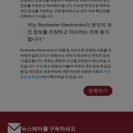
요청하신 콘텐츠를 제공하기 위해서는 저희가 귀하의 개인
정보를 저장하고 처리해야 합니다. 이러한 목적으로 귀하의
개인 정보를 저장하는 것에 동의하시는 경우 아래 확인란을
선택하시기 바랍니다.
저는 Rochester Electronics가 본인의 개
인 정보를 저장하고 처리하는 것에 동의
저는 Rochester Electronics가 본인의 개인
합니다.*
Rochester Electronics가 제품 및 서비스와 관련된 내용을 귀
하에게 알려 드리기 위해서는 귀하가 제공하신 연락처 정보
가 필요합니다. 귀하는 콘텐츠 수신을 언제든지 취소하실 수
있습니다. 수신 취소 방법과 더불어 저희의 개인정보 취급관
행 및 개인정보 보호약속에 대한 자세한 내용은 저희의
개인
정보 보호정책
에서 확인하실 수 있습니다.
등록하기
뉴스레터를 구독하세요