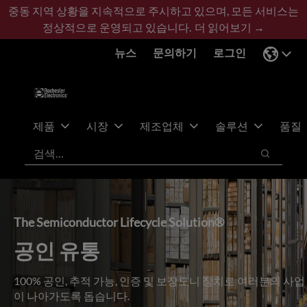
기
바
중동 지역 상황을 지속적으로 주시하고 있으며, 모든 서비스는
본
닥
정상적으로 운영되고 있습니다.
더 읽어보기 →
콘
글
뉴스
문의하기
로그인
텐
로
츠
건
건
너
너
뛰
뛰
기
제품
시장
제조업체
솔루션
품질
기
검색
검색
The Semiconductor Lifecycle Solution®
공인 유통
100% 공인, 추적 가능, 인증 및 보장도니 장치로 여러분의 사업
이 나아가도록 돕습니다.