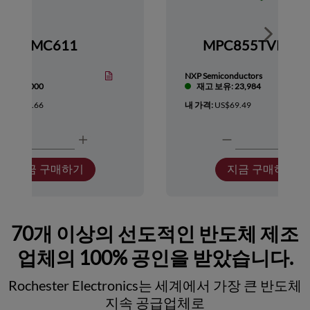
Show nex
HMC611
MPC855TVR66
Devices
NXP Semiconductors
보유: 1,000
재고 보유: 23,984
:
US$418.66
내 가격:
US$69.49
지금 구매하기
지금 구매하기
70개 이상의 선도적인 반도체 제조
업체의 100% 공인을 받았습니다.
Rochester Electronics는 세계에서 가장 큰 반도체
지속 공급업체로