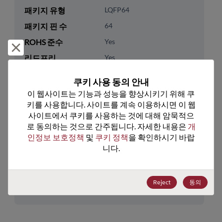
패키지 유형
LQFP64
패키지 핀 수
64
ROHS 준수
Yes
거부 및 닫기
리드프리
Yes
패키지 유형
Tray
쿠키 사용 동의 안내
패키지 수량
0
이 웹사이트는 기능과 성능을 향상시키기 위해 쿠
키를 사용합니다. 사이트를 계속 이용하시면 이 웹
기술 카테고리
Processor & Peripheral
사이트에서 쿠키를 사용하는 것에 대해 암묵적으
로 동의하는 것으로 간주됩니다. 자세한 내용은 
개
기술 하위 카테고리
MCU & MPU
인정보 보호정책
 및 
쿠키 정책
을 확인하시기 바랍
기술 그룹
16-Bit
니다.
미국 HTS 코드
8542.31.0075
Reject
동의
ECCN
EAR99