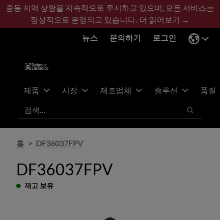
기
바
중동 지역 상황을 지속적으로 주시하고 있으며, 모든 서비스는
본
닥
정상적으로 운영되고 있습니다.
더 읽어보기 →
콘
글
뉴스
문의하기
로그인
텐
로
츠
건
건
너
너
뛰
뛰
기
제품
시장
제조업체
솔루션
품질
기
검색
검색
홈
DF36037FPV
DF36037FPV
재고 보유