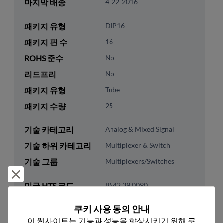
마지막 배송
4-22-2016
패키지 유형
DIP16
패키지 핀 수
16
ROHS 준수
No
리드프리
No
패키지 유형
Tube
패키지 수량
25
기술 카테고리
Analog & Mixed Signal
기술 하위 카테고리
Multiplexer & Switch
기술 그룹
Multiplexers/Switches
거부 및 닫기
미국 HTS 코드
8542.39.0090
ECCN
EAR99
쿠키 사용 동의 안내
이 웹사이트는 기능과 성능을 향상시키기 위해 쿠