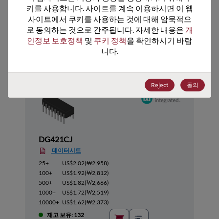
키를 사용합니다. 사이트를 계속 이용하시면 이 웹
사이트에서 쿠키를 사용하는 것에 대해 암묵적으
로 동의하는 것으로 간주됩니다. 자세한 내용은 
개
추천 대체 제품
인정보 보호정책
 및 
쿠키 정책
을 확인하시기 바랍
니다.
Reject
동의
DG421CJ
데이터시트
25+
US$2.02
(
₩2,958
)
100+
US$1.92
(
₩2,812
)
500+
US$1.82
(
₩2,666
)
1000+
US$1.72
(
₩2,519
)
10000+
US$1.62
(
₩2,373
)
재고 보유: 132