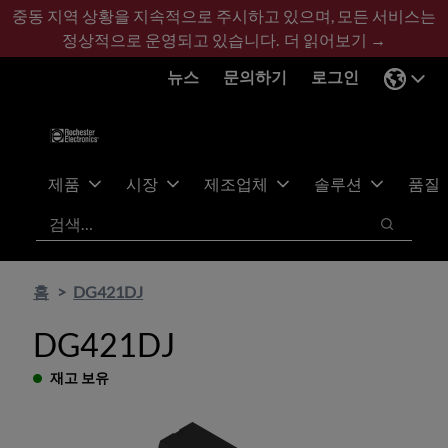
기
바
중동 지역 상황을 지속적으로 주시하고 있으며, 모든 서비스는
본
닥
정상적으로 운영되고 있습니다.
더 읽어보기 →
콘
글
뉴스
문의하기
로그인
텐
로
츠
건
건
너
너
뛰
뛰
기
제품
시장
제조업체
솔루션
품질
기
검색
검색
홈
DG421DJ
DG421DJ
재고 보유