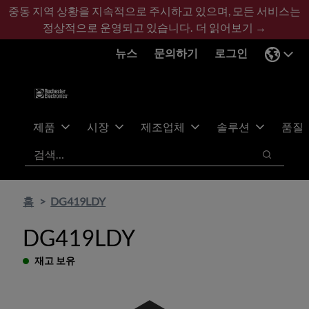
기
바
중동 지역 상황을 지속적으로 주시하고 있으며, 모든 서비스는
본
닥
정상적으로 운영되고 있습니다.
더 읽어보기 →
콘
글
뉴스
문의하기
로그인
텐
로
츠
건
건
너
너
뛰
뛰
기
제품
시장
제조업체
솔루션
품질
기
검색
검색
홈
DG419LDY
DG419LDY
재고 보유