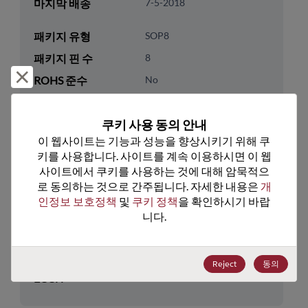
마지막 배송
7-5-2018
패키지 유형
SOP8
패키지 핀 수
8
거부 및 닫기
ROHS 준수
No
리드프리
No
쿠키 사용 동의 안내
패키지 유형
Tube
이 웹사이트는 기능과 성능을 향상시키기 위해 쿠
패키지 수량
100
키를 사용합니다. 사이트를 계속 이용하시면 이 웹
사이트에서 쿠키를 사용하는 것에 대해 암묵적으
기술 카테고리
Analog & Mixed Signal
로 동의하는 것으로 간주됩니다. 자세한 내용은 
개
인정보 보호정책
 및 
쿠키 정책
을 확인하시기 바랍
기술 하위 카테고리
Multiplexer & Switch
니다.
기술 그룹
Multiplexers/Switches
미국 HTS 코드
8542.39.0090
Reject
동의
ECCN
EAR99