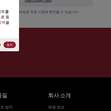
00+
US$3.66
(
₩5,360
)
트를 
가용성 및 리드 타임은 주문 시점에 확인될 수 있습니다.
로 동
정책
을 
동의
품질
회사 소개
조 방지
채용 정보