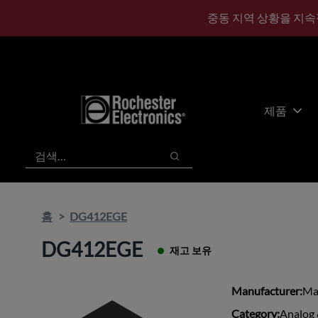
기
바
중동 지역 상황을 지속
본
닥
콘
글
텐
로
츠
건
건
너
너
뛰
제품
뛰
기
기
검색
검색
홈
DG412EGE
DG412EGE
재고 보유
Manufacturer:
Ma
Category:
Analog 