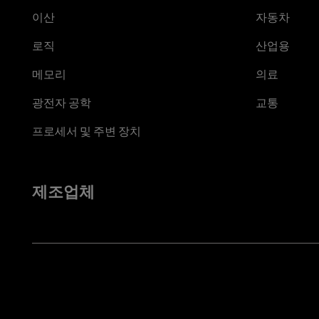
이산
자동차
로직
산업용
메모리
의료
광전자 공학
교통
프로세서 및 주변 장치
제조업체