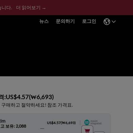
습니다.
더 읽어보기 →
뉴스
문의하기
로그인
격:
US$4.57
(
₩6,693
)
 구매하고 절약하세요! 참조 가격표.
im
|
US$4.57
(
₩6,693
)
고 보유: 2,088