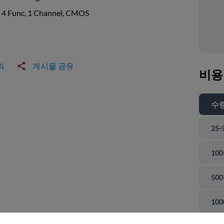
, 4 Func, 1 Channel, CMOS
의
게시물 공유
비용
수
25-
100
500
 닫기
100