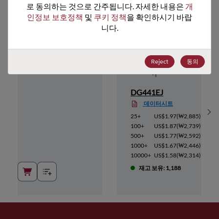
로 동의하는 것으로 간주됩니다. 자세한 내용은 
개
인정보 보호정책
 및 
쿠키 정책
을 확인하시기 바랍
니다.
Reject
동의
DG441EJ
데이터시트
Sh
3,134
)
25+
US$1.97
(
₩2,885
)
2,973
)
100+
US$1.87
(
₩2,739
)
2,827
)
500+
US$1.77
(
₩2,592
)
2,666
)
1000+
US$1.67
(
₩2,446
)
2,504
)
10000+
US$1.58
(
₩2,314
)
재고 보유: 1,188