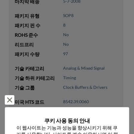
마지막 배송
5-7-2008
패키지 유형
SOP8
패키지 핀 수
8
ROHS 준수
No
리드프리
No
패키지 수량
97
기술 카테고리
Analog & Mixed Signal
기술 하위 카테고리
Timing
기술 그룹
Clock Buffers & Drivers
거부 및 닫기
미국 HTS 코드
8542.39.0060
ECCN
EAR99
쿠키 사용 동의 안내
이 웹사이트는 기능과 성능을 향상시키기 위해 쿠