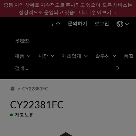
기
바
중동 지역 상황을 지속적으로 주시하고 있으며, 모든 서비스는
본
닥
정상적으로 운영되고 있습니다.
더 읽어보기 →
콘
글
뉴스
문의하기
로그인
텐
로
츠
건
건
너
너
뛰
뛰
기
제품
시장
제조업체
솔루션
품질
기
검색
검색
홈
CY22381FC
CY22381FC
재고 보유