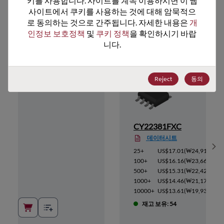
키를 사용합니다. 사이트를 계속 이용하시면 이 웹
사이트에서 쿠키를 사용하는 것에 대해 암묵적으
추천 대체 제품
로 동의하는 것으로 간주됩니다. 자세한 내용은 
개
인정보 보호정책
 및 
쿠키 정책
을 확인하시기 바랍
니다.
Reject
동의
CY22381FXC
데이터시트
Sh
2,607
)
25+
US$17.01
(
₩24,913
)
2,475
)
100+
US$16.16
(
₩23,668
)
2,343
)
500+
US$15.31
(
₩22,423
)
2,212
)
1000+
US$14.46
(
₩21,178
)
2,080
)
10000+
US$13.61
(
₩19,933
)
재고 보유: 54