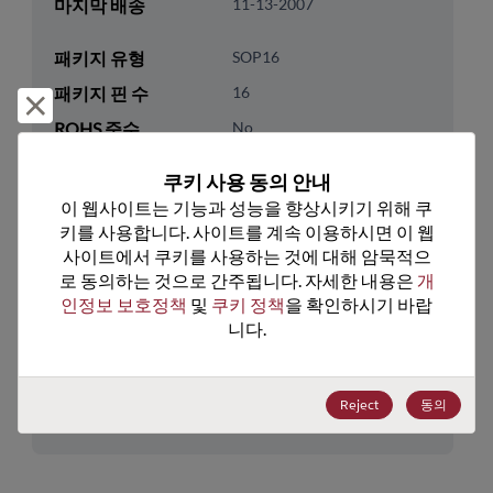
마지막 배송
11-13-2007
패키지 유형
SOP16
패키지 핀 수
16
거부 및 닫기
ROHS 준수
No
리드프리
No
쿠키 사용 동의 안내
패키지 수량
0
이 웹사이트는 기능과 성능을 향상시키기 위해 쿠
키를 사용합니다. 사이트를 계속 이용하시면 이 웹
기술 카테고리
Analog & Mixed Signal
사이트에서 쿠키를 사용하는 것에 대해 암묵적으
로 동의하는 것으로 간주됩니다. 자세한 내용은 
개
기술 하위 카테고리
Timing
인정보 보호정책
 및 
쿠키 정책
을 확인하시기 바랍
기술 그룹
Clock Buffers & Drivers
니다.
미국 HTS 코드
8542.39.0060
Reject
동의
ECCN
EAR99