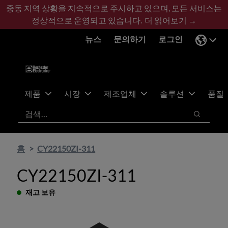
기
바
중동 지역 상황을 지속적으로 주시하고 있으며, 모든 서비스는
본
닥
정상적으로 운영되고 있습니다.
더 읽어보기 →
콘
글
뉴스
문의하기
로그인
텐
로
츠
건
건
너
너
뛰
뛰
기
제품
시장
제조업체
솔루션
품질
기
검색
검색
홈
CY22150ZI-311
CY22150ZI-311
재고 보유