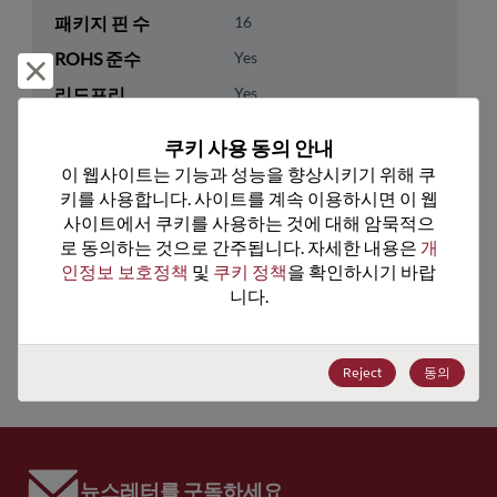
패키지 핀 수
16
ROHS 준수
Yes
거부 및 닫기
리드프리
Yes
패키지 수량
0
쿠키 사용 동의 안내
이 웹사이트는 기능과 성능을 향상시키기 위해 쿠
기술 카테고리
Analog & Mixed Signal
키를 사용합니다. 사이트를 계속 이용하시면 이 웹
기술 하위 카테고리
Timing
사이트에서 쿠키를 사용하는 것에 대해 암묵적으
로 동의하는 것으로 간주됩니다. 자세한 내용은 
개
기술 그룹
Clock Buffers & Drivers
인정보 보호정책
 및 
쿠키 정책
을 확인하시기 바랍
니다.
미국 HTS 코드
8542.39.0060
ECCN
EAR99
Reject
동의
뉴스레터를 구독하세요