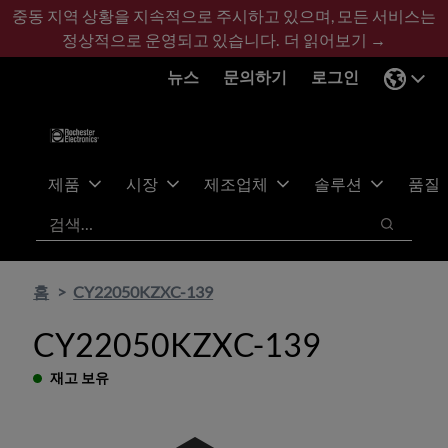
기
바
중동 지역 상황을 지속적으로 주시하고 있으며, 모든 서비스는
본
닥
정상적으로 운영되고 있습니다.
더 읽어보기 →
콘
글
뉴스
문의하기
로그인
텐
로
츠
건
건
너
너
뛰
뛰
기
제품
시장
제조업체
솔루션
품질
기
검색
검색
홈
CY22050KZXC-139
CY22050KZXC-139
재고 보유