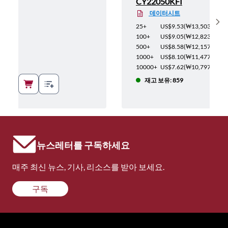
CY22050KFI
데이터시트
Sh
2,352
)
25+
US$9.53
(
₩13,503
)
2,239
)
100+
US$9.05
(
₩12,823
)
2,111
)
500+
US$8.58
(
₩12,157
)
1,998
)
1000+
US$8.10
(
₩11,477
)
1,884
)
10000+
US$7.62
(
₩10,797
)
재고 보유: 859
뉴스레터를 구독하세요
매주 최신 뉴스, 기사, 리소스를 받아 보세요.
구독