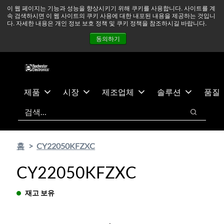
기
바
중동 지역 상황을 지속적으로 주시하고 있으며, 모든 서비스는
이 웹 페이지는 기능과 성능을 향상시키기 위해 쿠키를 사용합니다. 사이트를 계
속 검색하시면 이 웹 사이트의 쿠키 사용에 대한 내포된 내용을 제공하는 것입니
본
닥
정상적으로 운영되고 있습니다.
더 읽어보기 →
다. 자세한 내용은 개인 정보 보호 정책 및 쿠키 정책을 참조하시길 바랍니다.
콘
글
뉴스
문의하기
로그인
동의하기
텐
로
츠
건
건
너
너
뛰
뛰
기
제품
시장
제조업체
솔루션
품질
기
검색
검색
홈
CY22050KFZXC
CY22050KFZXC
재고 보유