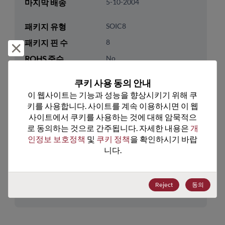
마지막 배송
5-10-2004
패키지 유형
SOIC8
패키지 핀 수
8
거부 및 닫기
ROHS 준수
No
리드프리
No
쿠키 사용 동의 안내
패키지 수량
0
이 웹사이트는 기능과 성능을 향상시키기 위해 쿠
키를 사용합니다. 사이트를 계속 이용하시면 이 웹
기술 카테고리
Analog & Mixed Signal
사이트에서 쿠키를 사용하는 것에 대해 암묵적으
로 동의하는 것으로 간주됩니다. 자세한 내용은 
개
기술 하위 카테고리
Timing
인정보 보호정책
 및 
쿠키 정책
을 확인하시기 바랍
기술 그룹
Clock Buffers & Drivers
니다.
미국 HTS 코드
8542.39.0070
Reject
동의
ECCN
EAR99