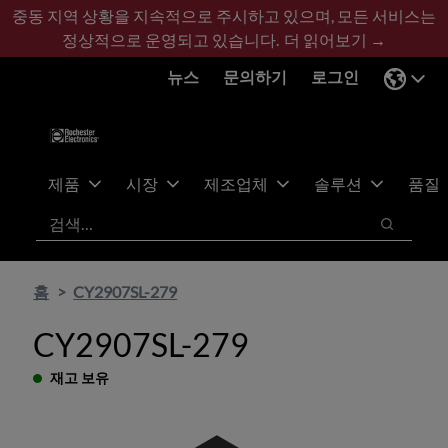
기
바
중동 지역 상황을 지속적으로 주시하고 있으며, 모든 서비스는
본
닥
정상적으로 운영되고 있습니다.
더 읽어보기 →
콘
글
뉴스
문의하기
로그인
텐
로
츠
건
건
너
너
뛰
뛰
기
제품
시장
제조업체
솔루션
품질
기
검색
검색
홈
CY2907SL-279
CY2907SL-279
재고 보유