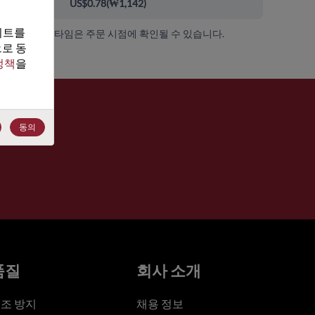
000+
US$0.78
(
₩1,142
)
트를 
가용성 및 리드 타임은 주문 시점에 확인될 수 있습니다.
로 동
정책
을 
동의
품질
회사 소개
조 방지
채용 정보