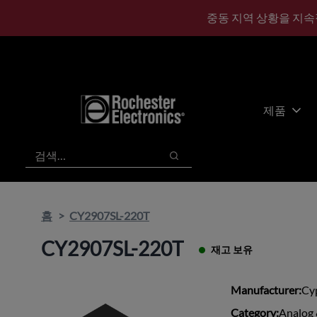
기
바
중동 지역 상황을 지속
본
닥
콘
글
텐
로
츠
건
건
너
너
뛰
제품
뛰
기
기
검색
검색
홈
CY2907SL-220T
CY2907SL-220T
재고 보유
Manufacturer:
Cy
Category:
Analog 