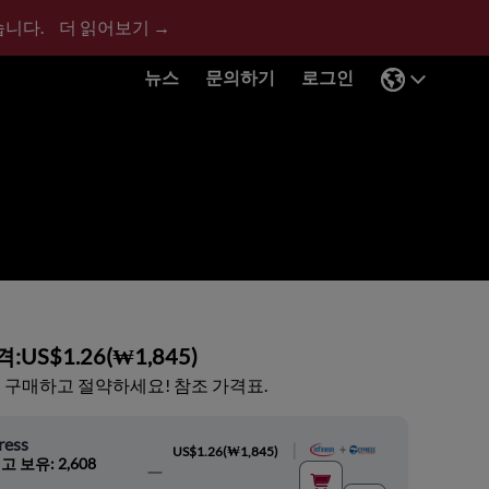
습니다.
더 읽어보기 →
뉴스
문의하기
로그인
격:
US$1.26
(
₩1,845
)
 구매하고 절약하세요! 참조 가격표.
ress
|
US$1.26
(
₩1,845
)
고 보유: 2,608