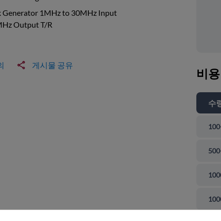
k Generator 1MHz to 30MHz Input
Hz Output T/R
의
게시물 공유
비용
수
100
500
100
 닫기
100