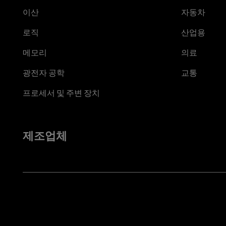
이산
자동차
로직
산업용
메모리
의료
광전자 공학
교통
프로세서 및 주변 장치
제조업체