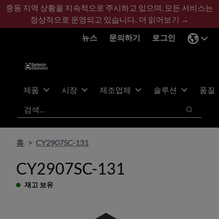
기
바
중동 지역 상황을 지속적으로 주시하고 있으며, 모든 서비스는
본
닥
정상적으로 운영되고 있습니다.
더 읽어보기 →
콘
글
뉴스
문의하기
로그인
텐
로
츠
건
건
너
너
뛰
뛰
기
제품
시장
제조업체
솔루션
품질
기
검색
검색
홈
CY2907SC-131
CY2907SC-131
재고 보유