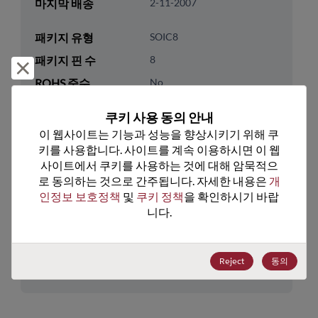
마지막 배송
2-11-2007
패키지 유형
SOIC8
패키지 핀 수
8
거부 및 닫기
ROHS 준수
No
리드프리
No
쿠키 사용 동의 안내
패키지 수량
0
이 웹사이트는 기능과 성능을 향상시키기 위해 쿠
키를 사용합니다. 사이트를 계속 이용하시면 이 웹
기술 카테고리
Analog & Mixed Signal
사이트에서 쿠키를 사용하는 것에 대해 암묵적으
로 동의하는 것으로 간주됩니다. 자세한 내용은 
개
기술 하위 카테고리
Timing
인정보 보호정책
 및 
쿠키 정책
을 확인하시기 바랍
기술 그룹
Clock Buffers & Drivers
니다.
미국 HTS 코드
8542.39.0090
Reject
동의
ECCN
EAR99