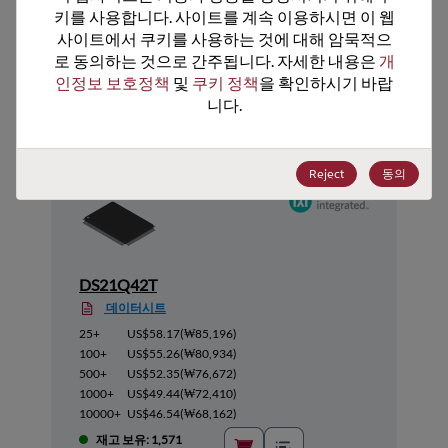
키를 사용합니다. 사이트를 계속 이용하시면 이 웹
사이트에서 쿠키를 사용하는 것에 대해 암묵적으
로 동의하는 것으로 간주됩니다. 자세한 내용은 
개
추천 대체 제품
인정보 보호정책
 및 
쿠키 정책
을 확인하시기 바랍
니다.
Reject
동의
DS21Q42T
데이터시트
25+
US$58.17
(
₩85,196
)
100+
US$55.26
(
₩80,934
)
500+
US$52.35
(
₩76,672
)
1000+
US$49.44
(
₩72,410
)
10000+
US$46.54
(
₩68,162
)
재고 보유: 1,571