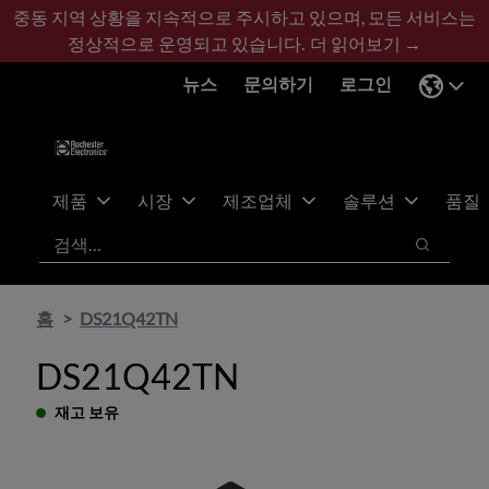
기
바
중동 지역 상황을 지속적으로 주시하고 있으며, 모든 서비스는
본
닥
정상적으로 운영되고 있습니다.
더 읽어보기 →
콘
글
뉴스
문의하기
로그인
텐
로
츠
건
건
너
너
뛰
뛰
기
제품
시장
제조업체
솔루션
품질
기
검색
검색
홈
DS21Q42TN
DS21Q42TN
재고 보유