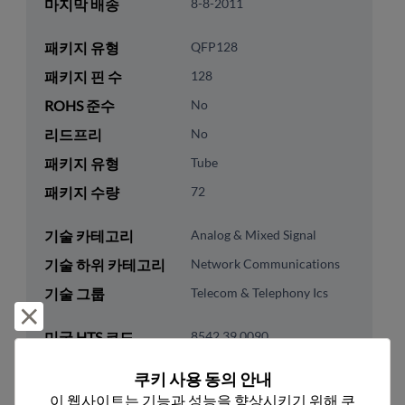
마지막 배송
8-8-2011
패키지 유형
QFP128
패키지 핀 수
128
ROHS 준수
No
리드프리
No
패키지 유형
Tube
패키지 수량
72
기술 카테고리
Analog & Mixed Signal
기술 하위 카테고리
Network Communications
기술 그룹
Telecom & Telephony Ics
거부 및 닫기
미국 HTS 코드
8542.39.0090
ECCN
EAR99
쿠키 사용 동의 안내
이 웹사이트는 기능과 성능을 향상시키기 위해 쿠