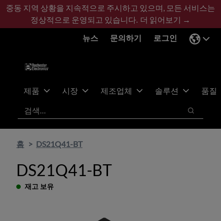
기
바
중동 지역 상황을 지속적으로 주시하고 있으며, 모든 서비스는
본
닥
정상적으로 운영되고 있습니다.
더 읽어보기 →
콘
글
뉴스
문의하기
로그인
텐
로
츠
건
건
너
너
뛰
뛰
기
제품
시장
제조업체
솔루션
품질
기
검색
검색
홈
DS21Q41-BT
DS21Q41-BT
재고 보유