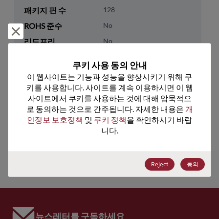
패키지 핀 수
128
ROHS 준수
No
거부 및 닫기
리드프리
No
패키지 수량
0
쿠키 사용 동의 안내
이 웹사이트는 기능과 성능을 향상시키기 위해 쿠
기술 카테고리
Analog & Mixed Signal
키를 사용합니다. 사이트를 계속 이용하시면 이 웹
기술 하위 카테고리
Network Communications
사이트에서 쿠키를 사용하는 것에 대해 암묵적으
로 동의하는 것으로 간주됩니다. 자세한 내용은 
개
기술 그룹
Telecom & Telephony Ics
인정보 보호정책
 및 
쿠키 정책
을 확인하시기 바랍
니다.
미국 HTS 코드
8542.39.0090
ECCN
EAR99
Reject
동의
뉴스레터를 구독하세요