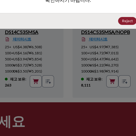
Reject
DS14C535MSA
DS14C535MSA/NOPB
데이터시트
데이터시트
25+
US$4.38
(
₩6,508
)
25+
US$4.97
(
₩7,385
)
100+
US$4.16
(
₩6,181
)
100+
US$4.72
(
₩7,013
)
500+
US$3.94
(
₩5,854
)
500+
US$4.47
(
₩6,642
)
1000+
US$3.72
(
₩5,528
)
1000+
US$4.22
(
₩6,270
)
10000+
US$3.50
(
₩5,201
)
10000+
US$3.98
(
₩5,914
)
재고 보유:
재고 보유:
263
8,111
세요