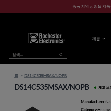
기
바
중동 지역 상황을 지속
본
닥
콘
글
텐
로
츠
건
건
너
너
뛰
제품
뛰
기
기
검색
검색
홈
DS14C535MSAX/NOPB
DS14C535MSAX/NOPB
재고 보
Manufacturer:
Na
Category:
Analog 