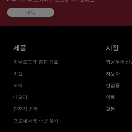
구독
제품
시장
아날로그 및 혼합 신호
항공우주 산업
이산
자동차
로직
산업용
메모리
의료
광전자 공학
교통
프로세서 및 주변 장치