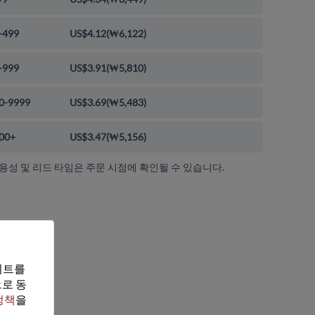
-499
US$4.12
(
₩6,122
)
-999
US$3.91
(
₩5,810
)
0-9999
US$3.69
(
₩5,483
)
00+
US$3.47
(
₩5,156
)
가용성 및 리드 타임은 주문 시점에 확인될 수 있습니다.
트를 
로 동
정책
을 