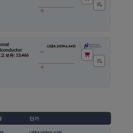
onal
|
US$4.34
(
₩6,449
)
iconductor
고 보유: 13,466
량
단가
99
US$4.34
(
₩6,449
)