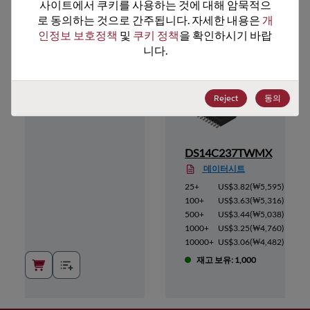
추천 대체 제품
사이트에서 쿠키를 사용하는 것에 대해 암묵적으
로 동의하는 것으로 간주됩니다. 자세한 내용은 
개
인정보 보호정책
 및 
쿠키 정책
을 확인하시기 바랍
니다.
Reject
동의
M
DS14C237TWMX
데이터시트
6,268
)
25+
US$3.82
(
₩5,595
)
5,961
)
100+
US$3.63
(
₩5,316
)
5,639
)
500+
US$3.44
(
₩5,038
)
5,331
)
1000+
US$3.25
(
₩4,760
)
5,009
)
10000+
US$3.06
(
₩4,482
)
재고 보유: 1,000