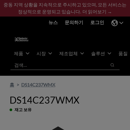
기
바
중동 지역 상황을 지속적으로 주시하고 있으며, 모든 서비스는
본
닥
정상적으로 운영되고 있습니다.
더 읽어보기 →
콘
글
뉴스
문의하기
로그인
텐
로
츠
건
건
너
너
뛰
뛰
기
제품
시장
제조업체
솔루션
품질
기
검색
검색
홈
DS14C237WMX
DS14C237WMX
재고 보유