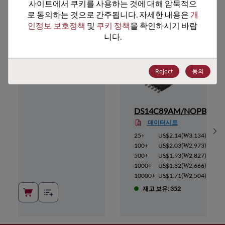
추천 대체 제품
사이트에서 쿠키를 사용하는 것에 대해 암묵적으
로 동의하는 것으로 간주됩니다. 자세한 내용은 
개
인정보 보호정책
 및 
쿠키 정책
을 확인하시기 바랍
니다.
Reject
동의
NOPB
DS14C89AM/NOPB
데이터시트
Sh
3,134
)
25+
US$2.14
(
₩3,134
)
2,973
)
100+
US$2.03
(
₩2,973
)
2,827
)
500+
US$1.93
(
₩2,827
)
2,666
)
1000+
US$1.82
(
₩2,666
)
2,504
)
10000+
US$1.71
(
₩2,504
)
재고 보유: 352