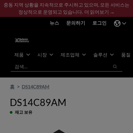
기
바
중동 지역 상황을 지속적으로 주시하고 있으며, 모든 서비스는
본
닥
정상적으로 운영되고 있습니다.
더 읽어보기 →
콘
글
뉴스
문의하기
로그인
텐
로
츠
건
건
너
너
뛰
뛰
기
제품
시장
제조업체
솔루션
품질
기
검색
검색
홈
DS14C89AM
DS14C89AM
재고 보유