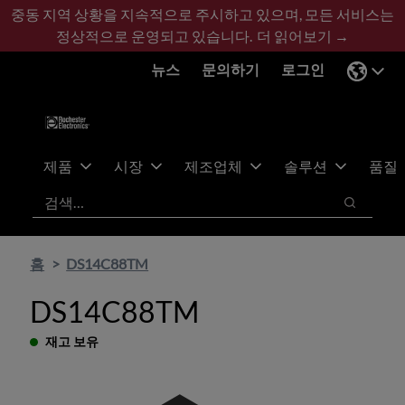
기
바
중동 지역 상황을 지속적으로 주시하고 있으며, 모든 서비스는
본
닥
정상적으로 운영되고 있습니다.
더 읽어보기 →
콘
글
뉴스
문의하기
로그인
텐
로
츠
건
건
너
너
뛰
뛰
기
제품
시장
제조업체
솔루션
품질
기
검색
검색
홈
DS14C88TM
DS14C88TM
재고 보유