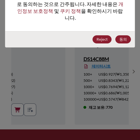
로 동의하는 것으로 간주됩니다. 자세한 내용은 
개
인정보 보호정책
 및 
쿠키 정책
을 확인하시기 바랍
니다.
Reject
동의
DS14C88M
데이터시트
Sh
₩1,358
)
100+
US$0.927
(
₩1,358
)
(
₩1,222
)
500+
US$0.8343
(
₩1,222
)
(
₩1,127
)
1000+
US$0.7694
(
₩1,127
)
₩1,005
)
10000+
US$0.686
(
₩1,005
)
(
₩842
)
100000+
US$0.5747
(
₩842
)
재고 보유: 770