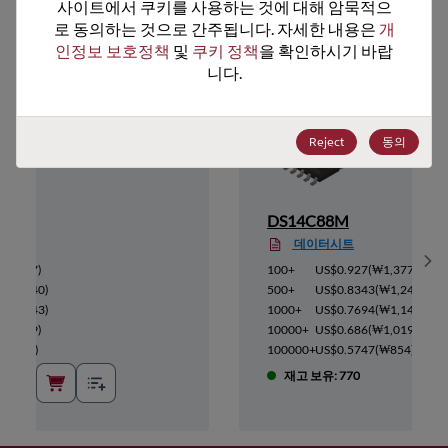
추천 대체 제품
사이트에서 쿠키를 사용하는 것에 대해 암묵적으
로 동의하는 것으로 간주됩니다. 자세한 내용은 
개
인정보 보호정책
 및 
쿠키 정책
을 확인하시기 바랍
니다.
Reject
동의
DS14C88M
데이터시트
Sh
₩1,377
)
100+
US$0.927
(
₩1,377
)
(
₩1,240
)
500+
US$0.8343
(
₩1,240
)
(
₩1,143
)
1000+
US$0.7694
(
₩1,143
)
₩1,019
)
10000+
US$0.686
(
₩1,019
)
(
₩854
)
100000+
US$0.5747
(
₩854
)
재고 보유: 770