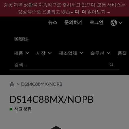
기
바
중동 지역 상황을 지속적으로 주시하고 있으며, 모든 서비스는
본
닥
정상적으로 운영되고 있습니다.
더 읽어보기 →
콘
글
뉴스
문의하기
로그인
텐
로
츠
건
건
너
너
뛰
뛰
기
제품
시장
제조업체
솔루션
품질
기
검색
검색
홈
DS14C88MX/NOPB
DS14C88MX/NOPB
재고 보유