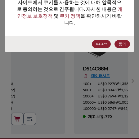
추천 대체 제품
사이트에서 쿠키를 사용하는 것에 대해 암묵적으
로 동의하는 것으로 간주됩니다. 자세한 내용은 
개
인정보 보호정책
 및 
쿠키 정책
을 확인하시기 바랍
니다.
Reject
동의
DS14C88M
데이터시트
Sh
₩1,358
)
100+
US$0.927
(
₩1,358
)
(
₩1,222
)
500+
US$0.8343
(
₩1,222
)
(
₩1,127
)
1000+
US$0.7694
(
₩1,127
)
₩1,005
)
10000+
US$0.686
(
₩1,005
)
(
₩842
)
100000+
US$0.5747
(
₩842
)
재고 보유: 770