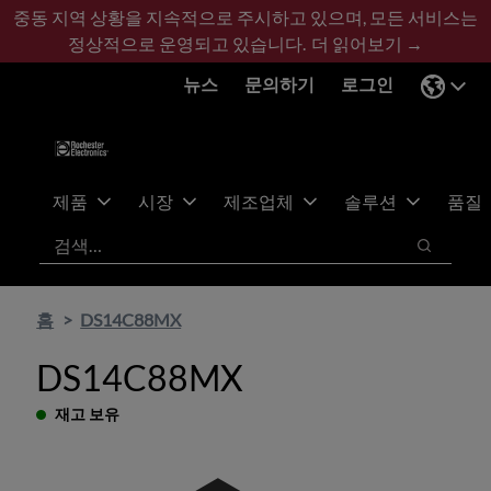
기
바
중동 지역 상황을 지속적으로 주시하고 있으며, 모든 서비스는
본
닥
정상적으로 운영되고 있습니다.
더 읽어보기 →
콘
글
뉴스
문의하기
로그인
텐
로
츠
건
건
너
너
뛰
뛰
기
제품
시장
제조업체
솔루션
품질
기
검색
검색
홈
DS14C88MX
DS14C88MX
재고 보유