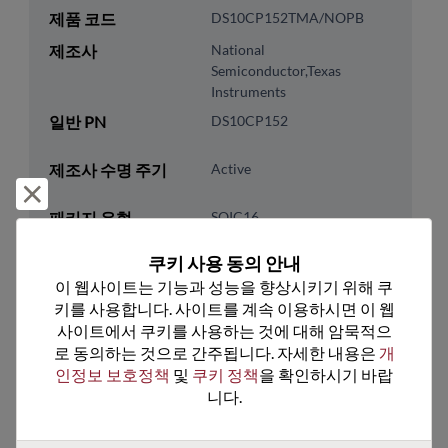
제품 코드
DS10CP152TMA/NOPB
제조사
National
Semiconductor,Texas
Instruments
일반 PN
DS10CP152
제조사 수명 주기
Active
거부 및 닫기
패키지 유형
SOIC16
패키지 핀 수
16
쿠키 사용 동의 안내
ROHS 준수
Yes
이 웹사이트는 기능과 성능을 향상시키기 위해 쿠
키를 사용합니다. 사이트를 계속 이용하시면 이 웹
리드프리
Yes
사이트에서 쿠키를 사용하는 것에 대해 암묵적으
패키지 유형
Tube
로 동의하는 것으로 간주됩니다. 자세한 내용은 
개
인정보 보호정책
 및 
쿠키 정책
을 확인하시기 바랍
패키지 수량
48
니다.
기술 카테고리
Analog & Mixed Signal