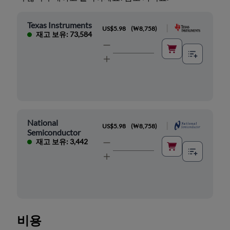
Texas Instruments
|
US$5.98
(
₩8,758
)
재고 보유: 73,584
National
|
US$5.98
(
₩8,758
)
Semiconductor
재고 보유: 3,442
비용