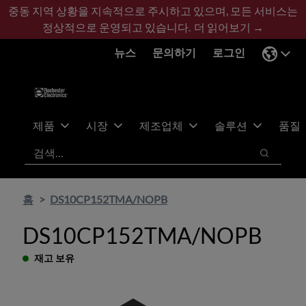
기
바
중동 지역 상황을 지속적으로 주시하고 있으며, 모든 서비스는
본
닥
정상적으로 운영되고 있습니다.
더 읽어보기 →
콘
글
뉴스
문의하기
로그인
텐
로
츠
건
건
너
너
뛰
뛰
기
제품
시장
제조업체
솔루션
품질
기
검색
검색
홈
DS10CP152TMA/NOPB
DS10CP152TMA/NOPB
재고 보유