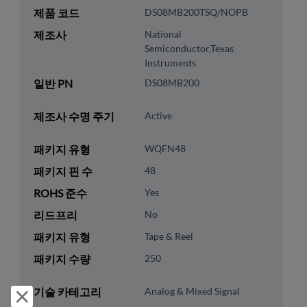
제품 코드
DS08MB200TSQ/NOPB
제조사
National
Semiconductor,Texas
Instruments
일반 PN
DS08MB200
제조사 수명 주기
Active
패키지 유형
WQFN48
패키지 핀 수
48
ROHS 준수
Yes
리드프리
No
패키지 유형
Tape & Reel
패키지 수량
250
기술 카테고리
Analog & Mixed Signal
거부 및 닫기