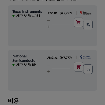
Texas Instruments
|
US$5.31
(
₩7,777
)
재고 보유: 1,461
National
|
US$5.31
(
₩7,777
)
Semiconductor
재고 보유: 89
비용