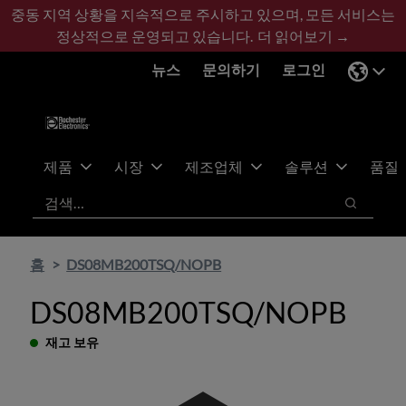
기
바
중동 지역 상황을 지속적으로 주시하고 있으며, 모든 서비스는
본
닥
정상적으로 운영되고 있습니다.
더 읽어보기 →
콘
글
뉴스
문의하기
로그인
텐
로
츠
건
건
너
너
뛰
뛰
기
제품
시장
제조업체
솔루션
품질
기
검색
검색
홈
DS08MB200TSQ/NOPB
DS08MB200TSQ/NOPB
재고 보유