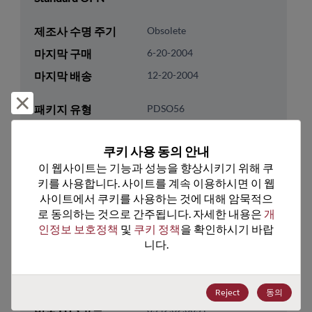
제조사 수명 주기
Obsolete
마지막 구매
6-20-2004
마지막 배송
12-20-2004
거부 및 닫기
패키지 유형
PDSO56
패키지 핀 수
56
쿠키 사용 동의 안내
ROHS 준수
No
이 웹사이트는 기능과 성능을 향상시키기 위해 쿠
리드프리
No
키를 사용합니다. 사이트를 계속 이용하시면 이 웹
사이트에서 쿠키를 사용하는 것에 대해 암묵적으
패키지 수량
700
로 동의하는 것으로 간주됩니다. 자세한 내용은 
개
인정보 보호정책
 및 
쿠키 정책
을 확인하시기 바랍
기술 카테고리
Memory & Storage
니다.
기술 하위 카테고리
Non-Volatile
기술 그룹
Parallel Flash
Reject
동의
미국 HTS 코드
8542.32.0051