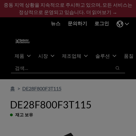
기
바
중동 지역 상황을 지속적으로 주시하고 있으며, 모든 서비스는
본
닥
정상적으로 운영되고 있습니다.
더 읽어보기 →
콘
글
뉴스
문의하기
로그인
텐
로
츠
건
건
너
너
뛰
뛰
기
제품
시장
제조업체
솔루션
품질
기
검색
검색
홈
DE28F800F3T115
DE28F800F3T115
재고 보유