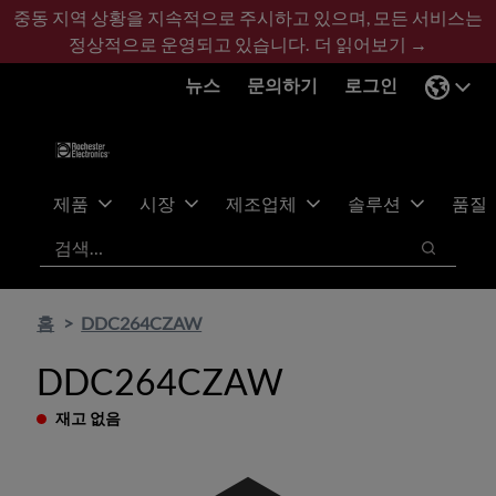
기
바
중동 지역 상황을 지속적으로 주시하고 있으며, 모든 서비스는
본
닥
정상적으로 운영되고 있습니다.
더 읽어보기 →
콘
글
뉴스
문의하기
로그인
텐
로
츠
건
건
너
너
뛰
뛰
기
제품
시장
제조업체
솔루션
품질
기
검색
검색
홈
DDC264CZAW
DDC264CZAW
재고 없음