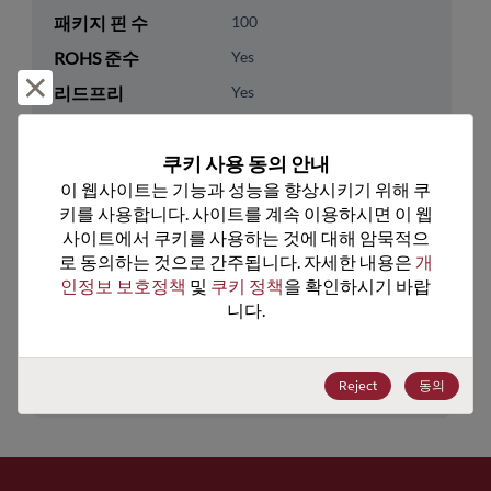
패키지 핀 수
100
ROHS 준수
Yes
거부 및 닫기
리드프리
Yes
패키지 유형
Tray
쿠키 사용 동의 안내
패키지 수량
168
이 웹사이트는 기능과 성능을 향상시키기 위해 쿠
키를 사용합니다. 사이트를 계속 이용하시면 이 웹
기술 카테고리
Analog & Mixed Signal
사이트에서 쿠키를 사용하는 것에 대해 암묵적으
기술 하위 카테고리
Data Converters
로 동의하는 것으로 간주됩니다. 자세한 내용은 
개
인정보 보호정책
 및 
쿠키 정책
을 확인하시기 바랍
기술 그룹
ADC
니다.
미국 HTS 코드
8542.39.0030
ECCN
EAR99
Reject
동의