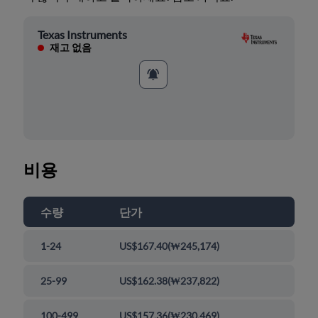
Texas Instruments
재고 없음
비용
수량
단가
1-24
US$167.40
(
₩245,174
)
25-99
US$162.38
(
₩237,822
)
100-499
US$157.36
(
₩230,469
)