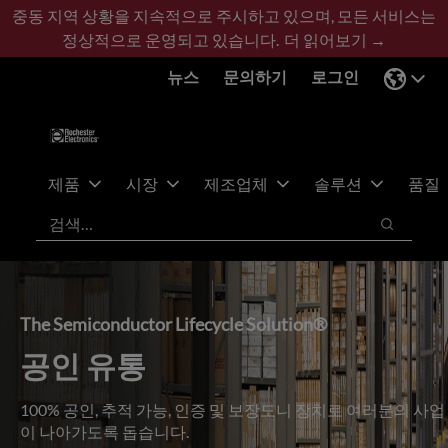
기
바
중동 지역 상황을 지속적으로 주시하고 있으며, 모든 서비스는
본
닥
정상적으로 운영되고 있습니다.
더 읽어보기 →
콘
글
뉴스
문의하기
로그인
텐
로
츠
건
건
너
너
뛰
뛰
기
제품
시장
제조업체
솔루션
품질
기
검색
검색
The Semiconductor Lifecycle Solution®
공인 유통
100% 공인, 추적 가능, 인증 및 보장도니 장치로 여러분의 사업
이 나아가도록 돕습니다.