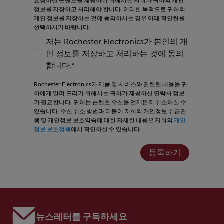
요청하신 콘텐츠를 제공하기 위해서는 저희가 귀하의 개인
정보를 저장하고 처리해야 합니다. 이러한 목적으로 귀하의
개인 정보를 저장하는 것에 동의하시는 경우 아래 확인란을
선택하시기 바랍니다.
저는 Rochester Electronics가 본인의 개
인 정보를 저장하고 처리하는 것에 동의
저는 Rochester Electronics가 본인의 개인
합니다.*
Rochester Electronics가 제품 및 서비스와 관련된 내용을 귀
하에게 알려 드리기 위해서는 귀하가 제공하신 연락처 정보
가 필요합니다. 귀하는 콘텐츠 수신을 언제든지 취소하실 수
있습니다. 수신 취소 방법과 더불어 저희의 개인정보 취급관
행 및 개인정보 보호약속에 대한 자세한 내용은 저희의
개인
정보 보호정책
에서 확인하실 수 있습니다.
등록하기
뉴스레터를 구독하세요