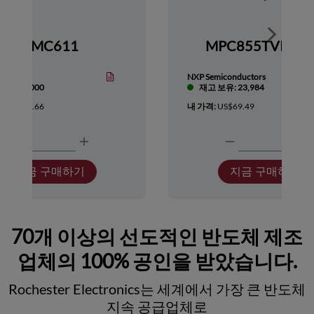
Show nex
HMC611
MPC855TVR66
Devices
NXP Semiconductors
보유: 1,000
재고 보유: 23,984
:
US$418.66
내 가격:
US$69.49
지금 구매하기
지금 구매하기
70개 이상의 선도적인 반도체 제조
업체의 100% 공인을 받았습니다.
Rochester Electronics는 세계에서 가장 큰 반도체
지속 공급업체로