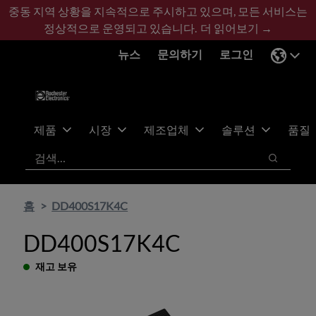
기
바
중동 지역 상황을 지속적으로 주시하고 있으며, 모든 서비스는
본
닥
정상적으로 운영되고 있습니다.
더 읽어보기 →
콘
글
뉴스
문의하기
로그인
텐
로
츠
건
건
너
너
뛰
뛰
기
제품
시장
제조업체
솔루션
품질
기
검색
검색
홈
DD400S17K4C
DD400S17K4C
재고 보유