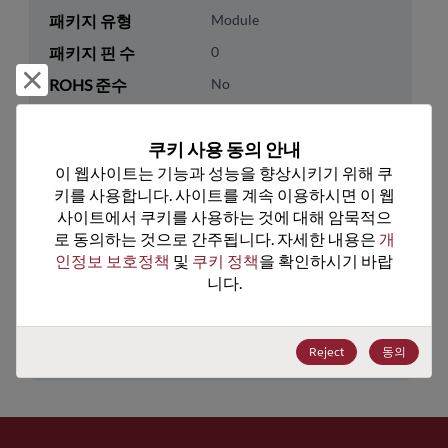
패키지 유형
Module
패키지 핀 수
0
거부 및 닫기
ROHS 준수
No
리드프리
No
쿠키 사용 동의 안내
패키지 수량
0
이 웹사이트는 기능과 성능을 향상시키기 위해 쿠
키를 사용합니다. 사이트를 계속 이용하시면 이 웹
기술 카테고리
Discretes
사이트에서 쿠키를 사용하는 것에 대해 암묵적으
기술 하위 카테고리
Diodes
로 동의하는 것으로 간주됩니다. 자세한 내용은 
개
인정보 보호정책
 및 
쿠키 정책
을 확인하시기 바랍
기술 그룹
Rectifier/Schottky Diodes
니다.
미국 HTS 코드
8541.10.0080
ECCN
EAR99
Reject
동의